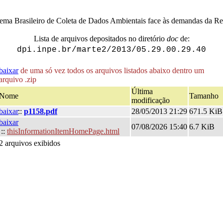
tema Brasileiro de Coleta de Dados Ambientais face às demandas da R
Lista de arquivos depositados no diretório
doc
de:
dpi.inpe.br/marte2/2013/05.29.00.29.40
baixar
de uma só vez todos os arquivos listados abaixo dentro um
arquivo .zip
Última
Nome
Tamanho
modificação
baixar
::
p1158.pdf
28/05/2013 21:29
671.5 Ki
baixar
07/08/2026 15:40
6.7 KiB
::
thisInformationItemHomePage.html
2 arquivos exibidos